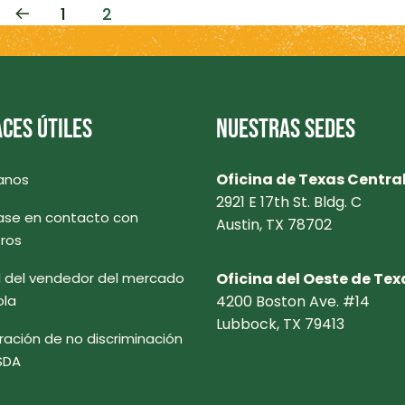
1
2
CES ÚTILES
NUESTRAS SEDES
Oficina de Texas Centra
anos
2921 E 17th St. Bldg. C
se en contacto con
Austin, TX 78702
ros
l del vendedor del mercado
Oficina del Oeste de Tex
ola
4200 Boston Ave. #14
Lubbock, TX 79413
ración de no discriminación
SDA