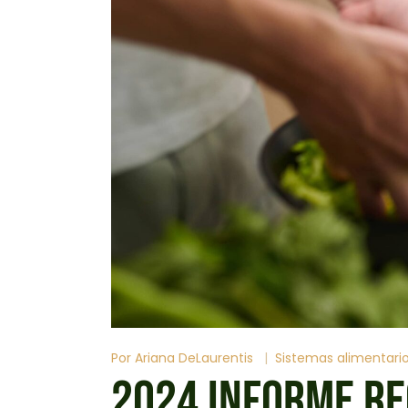
Por
Ariana DeLaurentis
Sistemas alimentari
2024 INFORME RE