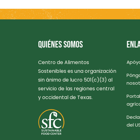
PAGINACIÓN
DE
ENTRADAS
QUIÉNES SOMOS
ENLA
Centro de Alimentos
Apóy
Sostenibles es una organización
Pónga
sin ánimo de lucro 501(c)(3) al
nosot
servicio de las regiones central
Porta
y occidental de Texas.
agríc
Decla
del U