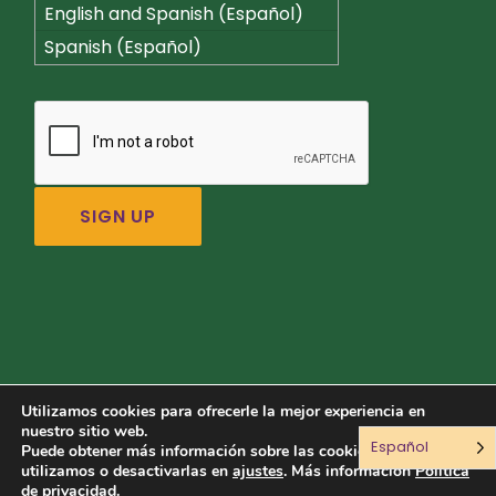
English and Spanish (Español)
Spanish (Español)
Utilizamos cookies para ofrecerle la mejor experiencia en
nuestro sitio web.
Español
Conéctate con nosotros:
Puede obtener más información sobre las cookies que
utilizamos o desactivarlas en
ajustes
. Más información
Política
de privacidad
.