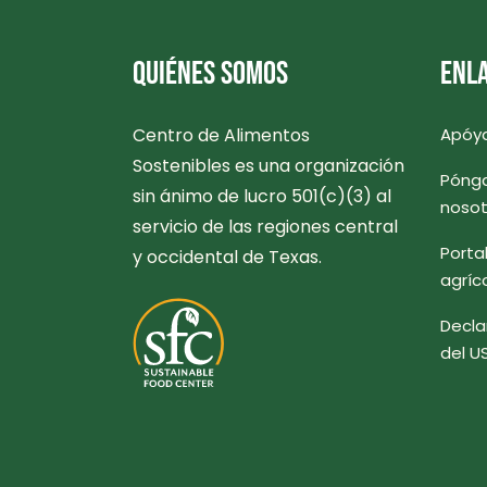
QUIÉNES SOMOS
ENLA
Centro de Alimentos
Apóy
Sostenibles es una organización
Pónga
sin ánimo de lucro 501(c)(3) al
nosot
servicio de las regiones central
Porta
y occidental de Texas.
agríc
Decla
del U