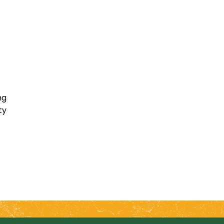
ng
ty