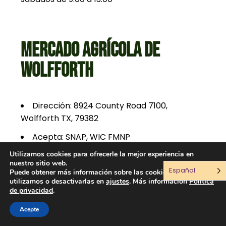
MERCADO AGRÍCOLA DE
WOLFFORTH
Dirección: 8924 County Road 7100,
Wolfforth TX, 79382
Acepta: SNAP, WIC FMNP
Utilizamos cookies para ofrecerle la mejor experiencia en
Emparejamiento: 30 $ por visita
nuestro sitio web.
Español
Puede obtener más información sobre las cookies que
Horario: Sábado de 10.00 a 14.00 horas
utilizamos o desactivarlas en
ajustes
. Más información
Política
de privacidad
.
BENEFICIOS PARA LOS
Acepte