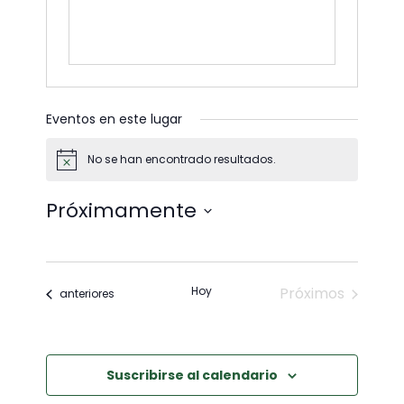
Eventos en este lugar
No se han encontrado resultados.
Aviso
Próximamente
Seleccione
la
fecha.
Hoy
Próximos
Eventos
anteriores
eventos
Suscribirse al calendario