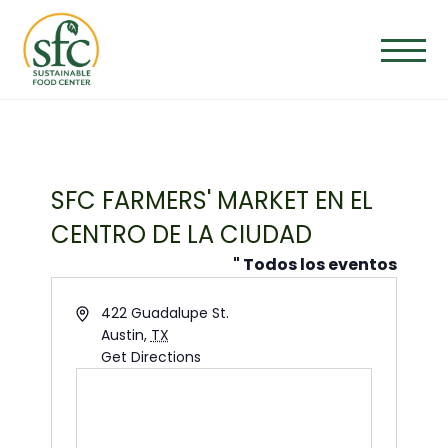
Saltar
al
contenido
SFC FARMERS' MARKET EN EL
CENTRO DE LA CIUDAD
" Todos los eventos
Address
422 Guadalupe St.
Austin
,
TX
Get Directions