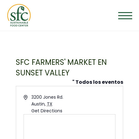
Saltar
al
contenido
SFC FARMERS' MARKET EN
SUNSET VALLEY
" Todos los eventos
Address
3200 Jones Rd.
Austin
,
TX
Get Directions