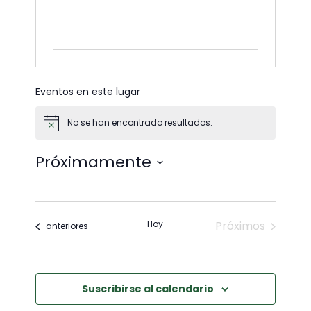
Eventos en este lugar
No se han encontrado resultados.
Aviso
Próximamente
Seleccione
la
fecha.
Hoy
Próximos
Eventos
anteriores
eventos
Suscribirse al calendario