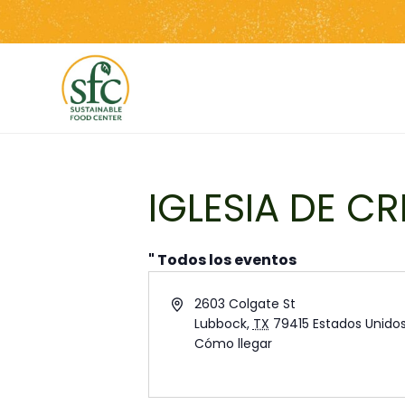
Saltar
al
contenido
IGLESIA DE C
" Todos los eventos
Address
2603 Colgate St
Lubbock
,
TX
79415
Estados Unido
Cómo llegar