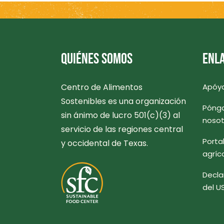
QUIÉNES SOMOS
ENLA
Centro de Alimentos
Apóy
Sostenibles es una organización
Pónga
sin ánimo de lucro 501(c)(3) al
nosot
servicio de las regiones central
Porta
y occidental de Texas.
agríc
Decla
del U