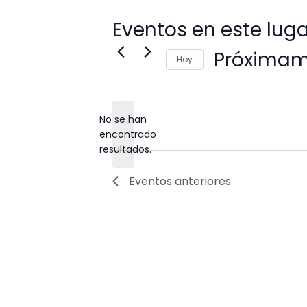
Eventos en este luga
Próximam
Hoy
Seleccione
la
fecha.
No se han
encontrado
Aviso
resultados.
Eventos
anteriores