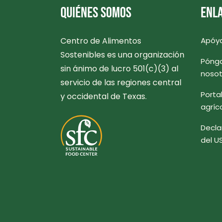
QUIÉNES SOMOS
ENLA
Centro de Alimentos
Apóy
Sostenibles es una organización
Pónga
sin ánimo de lucro 501(c)(3) al
nosot
servicio de las regiones central
Porta
y occidental de Texas.
agríc
Decla
del U