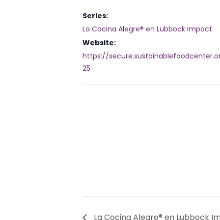
Series:
La Cocina Alegre® en Lubbock Impact
Website:
https://secure.sustainablefoodcenter.o
25
La Cocina Alegre® en Lubbock I