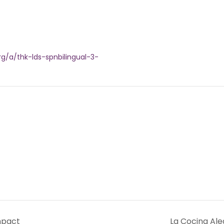
rg/a/thk-lds-spnbilingual-3-
mpact
La Cocina Ale