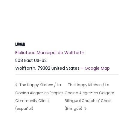
LUGAR
Biblioteca Municipal de Wolfforth
508 East US-62
Wolfforth
,
79382
United States
+ Google Map
The Happy Kitchen / La
The Happy Kitchen / La
Cocina Alegre® en Peoples
Cocina Alegre® en Colgate
Community Clinic
Bilingual Church of Christ
(español)
(Bilingüe)