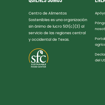
QUIÉNES SOMOS
ENLA
Centro de Alimentos
Apóy
Sostenibles es una organización
Pónga
sin ánimo de lucro 501(c)(3) al
nosot
servicio de las regiones central
Porta
y occidental de Texas.
agríc
Decla
del U