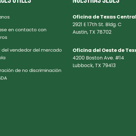
CES ÚTILES
NUESTRAS SEDES
Oficina de Texas Centra
anos
2921 E 17th St. Bldg. C
se en contacto con
Austin, TX 78702
ros
l del vendedor del mercado
Oficina del Oeste de Tex
ola
4200 Boston Ave. #14
Lubbock, TX 79413
ración de no discriminación
SDA