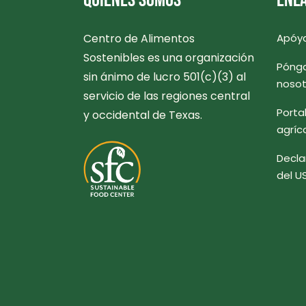
QUIÉNES SOMOS
ENLA
Centro de Alimentos
Apóy
Sostenibles es una organización
Pónga
sin ánimo de lucro 501(c)(3) al
nosot
servicio de las regiones central
Porta
y occidental de Texas.
agríc
Decla
del U