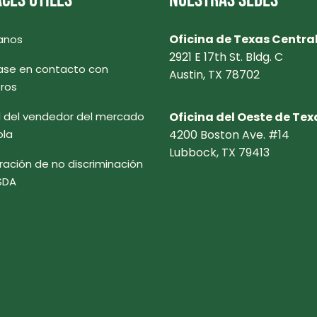
CES ÚTILES
NUESTRAS SEDES
Oficina de Texas Centra
anos
2921 E 17th St. Bldg. C
se en contacto con
Austin, TX 78702
ros
l del vendedor del mercado
Oficina del Oeste de Tex
ola
4200 Boston Ave. #14
Lubbock, TX 79413
ración de no discriminación
SDA