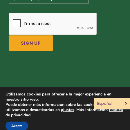
Utilizamos cookies para ofrecerle la mejor experiencia en
nuestro sitio web.
Español
Conéctate con nosotros:
Puede obtener más información sobre las cookies que
utilizamos o desactivarlas en
ajustes
. Más información
Política
de privacidad
.
© 2026 Sustainable Food Center. All rights reserved.
Acepte