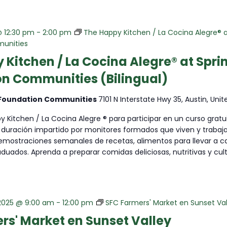
@ 12:30 pm
-
2:00 pm
The Happy Kitchen / La Cocina Alegre® a
unities
 Kitchen / La Cocina Alegre® at Spri
n Communities (Bilingual)
 Foundation Communities
7101 N Interstate Hwy 35, Austin, Uni
 Kitchen / La Cocina Alegre ® para participar en un curso gratu
duración impartido por monitores formados que viven y trabaj
emostraciones semanales de recetas, alimentos para llevar a ca
aduados. Aprenda a preparar comidas deliciosas, nutritivas y cult
2025 @ 9:00 am
-
12:00 pm
SFC Farmers' Market en Sunset Val
rs' Market en Sunset Valley