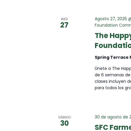
G
A
Agosto 27, 2025 
WED
27
Foundation Comm
C
The Happy
Foundatio
I
Spring Terrace
Ó
Únete a The Happy
de 6 semanas de 
N
clases incluyen d
para todos los gr
30 de agosto de 
SÁBADO
30
SFC Farme