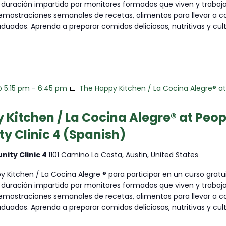
duración impartido por monitores formados que viven y trabaj
Montopolis
emostraciones semanales de recetas, alimentos para llevar a ca
Recreation
aduados. Aprenda a preparar comidas deliciosas, nutritivas y cult
Center
@ 5:15 pm
-
6:45 pm
The Happy Kitchen / La Cocina Alegre® 
)
 Kitchen / La Cocina Alegre® at Peop
 Clinic 4 (Spanish)
ity Clinic 4
1101 Camino La Costa, Austin, United States
 Kitchen / La Cocina Alegre ® para participar en un curso gratu
duración impartido por monitores formados que viven y trabaj
emostraciones semanales de recetas, alimentos para llevar a ca
aduados. Aprenda a preparar comidas deliciosas, nutritivas y cult