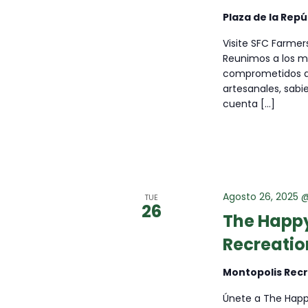
Plaza de la Repú
E
Visite SFC Farmer
Reunimos a los me
D
comprometidos a 
artesanales, sab
cuenta [...]
A
Y
V
Agosto 26, 2025 
TUE
26
The Happy
I
Recreatio
S
Montopolis Rec
Únete a The Happy