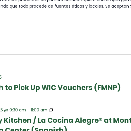
iendo que todo procede de fuentes éticas y locales. Se aceptan
5
h to Pick Up WIC Vouchers (FMNP)
The
25 @ 9:30 am
-
11:00 am
Happy
 Kitchen / La Cocina Alegre® at Mon
Kitchen
n Center (Spanish)
/