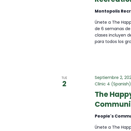
Montopolis Rec
Únete a The Happy
de 6 semanas de 
clases incluyen d
para todos los gr
Septiembre 2, 20
TUE
2
Clinic 4 (Spanish
The Happy
Community
People's Commun
Únete a The Happy