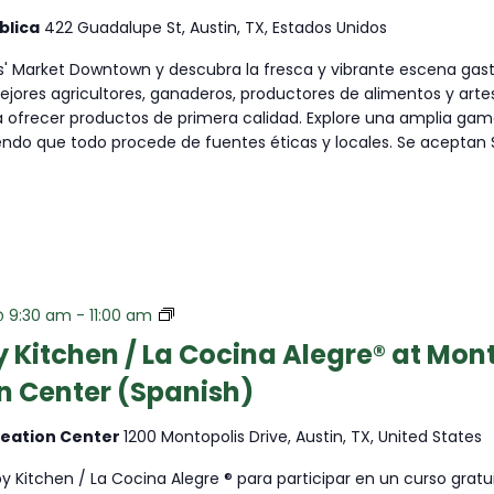
blica
422 Guadalupe St, Austin, TX, Estados Unidos
s' Market Downtown y descubra la fresca y vibrante escena gast
jores agricultores, ganaderos, productores de alimentos y arte
ofrecer productos de primera calidad. Explore una amplia gam
iendo que todo procede de fuentes éticas y locales. Se aceptan
The
@ 9:30 am
-
11:00 am
Happy
 Kitchen / La Cocina Alegre® at Mon
Kitchen
n Center (Spanish)
/
La
Cocina
reation Center
1200 Montopolis Drive, Austin, TX, United States
Alegre®
 Kitchen / La Cocina Alegre ® para participar en un curso gratu
at