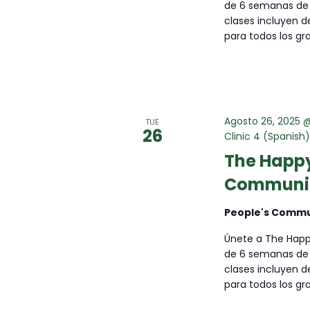
T
de 6 semanas de 
clases incluyen d
para todos los gr
A
S
Agosto 26, 2025 
TUE
N
26
Clinic 4 (Spanish
The Happy
A
Community
V
People's Commun
Únete a The Happy
E
de 6 semanas de 
clases incluyen d
para todos los gr