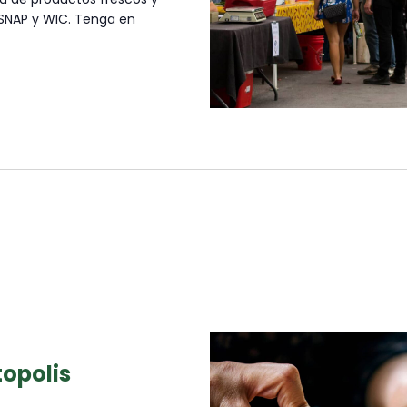
 SNAP y WIC. Tenga en
topolis