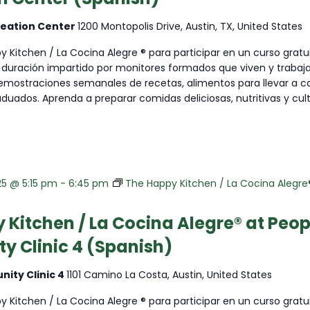
La
Cocina
reation Center
1200 Montopolis Drive, Austin, TX, United States
Alegre®
 Kitchen / La Cocina Alegre ® para participar en un curso gratu
at
duración impartido por monitores formados que viven y trabaj
Montopolis
emostraciones semanales de recetas, alimentos para llevar a ca
Recreation
aduados. Aprenda a preparar comidas deliciosas, nutritivas y cult
Center
25 @ 5:15 pm
-
6:45 pm
The Happy Kitchen / La Cocina Alegr
)
 Kitchen / La Cocina Alegre® at Peop
 Clinic 4 (Spanish)
ity Clinic 4
1101 Camino La Costa, Austin, United States
 Kitchen / La Cocina Alegre ® para participar en un curso gratu