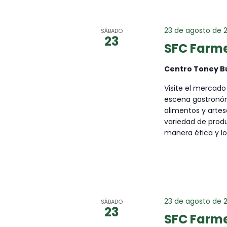
T
O
23 de agosto de 
SÁBADO
23
SFC Farme
S
Centro Toney B
Visite el mercado
B
escena gastronómi
alimentos y arte
Ú
variedad de produ
manera ética y l
S
Q
23 de agosto de 
SÁBADO
23
U
SFC Farme