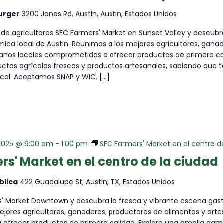
urger
3200 Jones Rd, Austin, Austin, Estados Unidos
 de agricultores SFC Farmers' Market en Sunset Valley y descubra
ca local de Austin. Reunimos a los mejores agricultores, gana
sanos locales comprometidos a ofrecer productos de primera cal
ctos agrícolas frescos y productos artesanales, sabiendo que 
ocal. Aceptamos SNAP y WIC. […]
2025 @ 9:00 am
-
1:00 pm
SFC Farmers' Market en el centro d
rs' Market en el centro de la ciudad
blica
422 Guadalupe St, Austin, TX, Estados Unidos
s' Market Downtown y descubra la fresca y vibrante escena gast
jores agricultores, ganaderos, productores de alimentos y arte
ofrecer productos de primera calidad. Explore una amplia gam